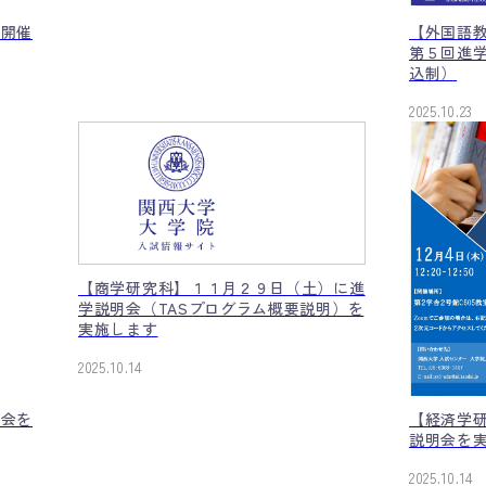
【外国語教
を開催
第５回進
込制）
2025.10.23
【商学研究科】１１月２９日（土）に進
学説明会（TASプログラム概要説明）を
実施します
2025.10.14
談会を
【経済学研
説明会を
2025.10.14