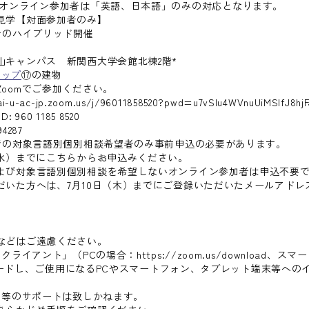
「英語、日本語」のみの対応となります。
参加者のみ】
ンのハイブリッド開催
ス 新関西大学会館北棟2階*
マップ
⑰の建物
でご参加ください。
zoom.us/j/96011858520?pwd=u7vSlu4WVnuUiMSIfJ8hjFJ
1185 8520
87
式での対象言語別個別相談希望者のみ事前申込の必要があります。
でにこちらからお申込みください。
語別個別相談を希望しないオンライン参加者は申込不要で
、7月10日（木）までにご登録いただいたメールアドレス宛
などはご遠慮ください。
ライアント」（PCの場合：https://zoom.us/download、
ウンロードし、ご使用になるPCやスマートフォン、タブレット端末等へ
内等のサポートは致しかねます。