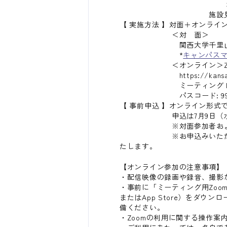
オンライン参加者は
施設見学【対面
【 実施方法 】対面＋オンライ
＜対 面＞
関西大学千里山キャンパ
*
キャンパス
＜オンライン＞Zoom
https://kansai-u-ac-jp.
ミーティング ID: 960 
パスコード: 9942
【 事前申込 】オンライン形
申込は7月9日（水）ま
※対面参加者および対象言
※お申込みいただいた方へは
たします。
【オンライン参加の注意事項】
・配信映像の録画や録音、撮影
・事前に「ミーティング用Zoomク
またはApp Store）をダ
備ください。
・Zoomの利用に関する操作案