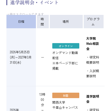
進学説明会・イベント
→表はスクロールできます
時
プログラ
日程
場所
間
ム
大学院
Web相談
オンライン
会
大
2026年5月25日
オンデマンド動画
く
(月)～2027年3月
ー
・研究科
配信
31日(水)
概要説明
※本ページ下部に
掲載
・入試概
要説明
13時
対面
進学説明
00
会
関西大学
分
千里山キャンパス
2026年
～
・研究科