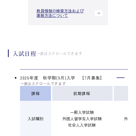
教員情報の検索方法および
連絡方法について
入試日程
→表はスクロールできます
2026年度 秋学期(9月)入学 【7月募集】
課程
前期課程
一般入学試験
一
入試種別
外国人留学生入学試験
外国人
社会人入学試験
社