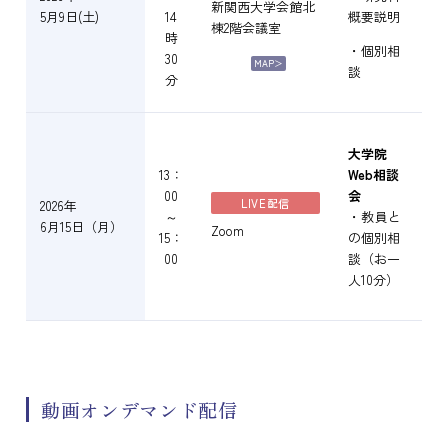
新関西大学会館北
5月9日(土)
14
概要説明
棟2階会議室
時
・個別相
30
MAP＞
談
分
大学院
13：
Web相談
00
会
申
LIVE配信
2026年
～
・教員と
6月15日（月）
Zoom
15：
の個別相
00
談（お一
人10分）
動画オンデマンド配信