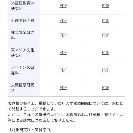
外国語教育学
PDF
PDF
研究科
心理学研究科
PDF
PDF
社会安全研究
PDF
PDF
科
東アジア文化
PDF
PDF
研究科
ガバナンス研
PDF
PDF
究科
人間健康研究
PDF
PDF
科
著作権の都合上、掲載していない入学試験問題については、窓口に
て閲覧することができます。
ただし、これらの貸出やコピー、写真撮影および郵送・電子メール
等による請求には対応しておりません。
〔対象研究科・閲覧窓口〕