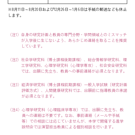
※8月11日～8月20日および12月26日～1月6日は手紙の郵送なども休止
します。
〈注1〉
自身の研究計画と教員の専門分野・学問領域とのミスマッチ
が入学後に生じないよう、あらかじめ連絡を取ることを推奨
しています。
〈注2〉
社会学研究科（博士課程後期課程）、総合情報学研究科、理
工学研究科、心理学研究科（心理学専攻）、社会安全研究科
では、出願に先立ち、教員への事前連絡が必須となります。
〈注3〉
経済学研究科（博士課程前期課程）一般入学試験〔研究計画
評価方式〕、人間健康研究科では、出願前に指導教員の承諾
が必須となります。
〈注4〉
心理学研究科（心理臨床学専攻）では、出願に先立ち、教
員への連絡は不要です。なお、事前連絡（メールや手紙
等）での相談には応じていませんが、本学で開催する進学
説明会では演習担当教員による個別相談を行います。