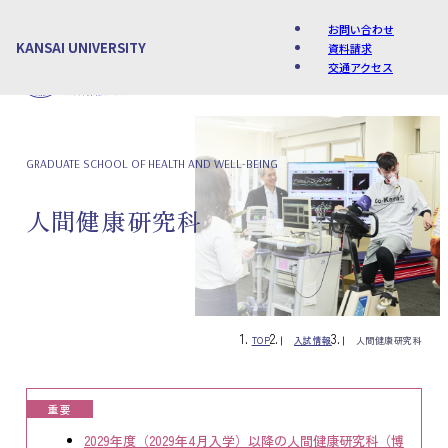
お問い合わせ
KANSAI UNIVERSITY
資料請求
交通アクセス
Language
GRADUATE SCHOOL OF HEALTH AND WELL-BEING
人間健康研究科
TOP
入試情報
人間健康研究科
重要
2029年度（2029年4月入学）以降の人間健康研究科（博