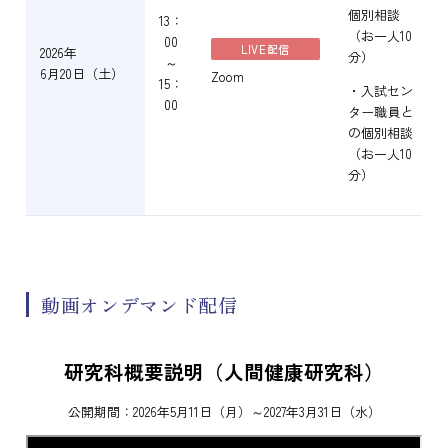
個別相談
13：
（お一人10
00
LIVE配信
2026年
分）
～
6月20日（土）
Zoom
15：
・入試セン
00
ター職員と
の個別相談
（お一人10
分）
動画オンデマンド配信
研究科概要説明（人間健康研究科）
公開期間：2026年5月11日（月）～2027年3月31日（水）