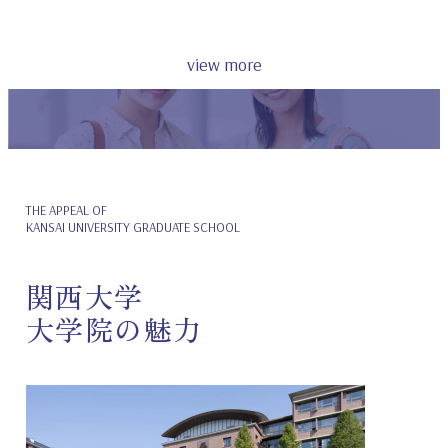
view more
THE APPEAL OF
KANSAI UNIVERSITY GRADUATE SCHOOL
関西大学
大学院の魅力