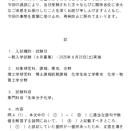
今回の過誤により、当日受験された方々ならびに関係各位に多大
なご迷惑をお掛けしたことを深くお詫び申し上げますとともに、
今回の事態を真摯に受け止め、再発防止に努めてまいります。
記
１．入試種別・試験日
一般入学試験（８月募集）・2025年８月23日(土)実施
２．対象研究科、課程、専攻、分野
理工学研究科 博士課程前期課程 化学生命工学専攻 化学・物
質工学分野
３．試験科目
専門科目「生体分子化学」
４．内容
問４（1）、本文中の（ ① ）～（ ⑩ ）に適当な語句や数
値を解答する設問において、（ ⑧ ）と記載すべきところ、
（ ⑦ ）と誤記していた箇所が一箇所あったため、正答を導き