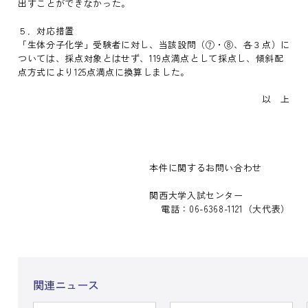
出すことができなかった。
５．対応措置
「生体分子化学」受験者に対し、当該設問（⑦・⑧、各３点）に
ついては、採点対象とはせず、119点満点として採点し、傾斜配
点方式により125点満点に換算しました。
以 上
本件に関するお問い合わせ
関西大学入試センター
電話：06-6368-1121（大代表）
関連ニュース