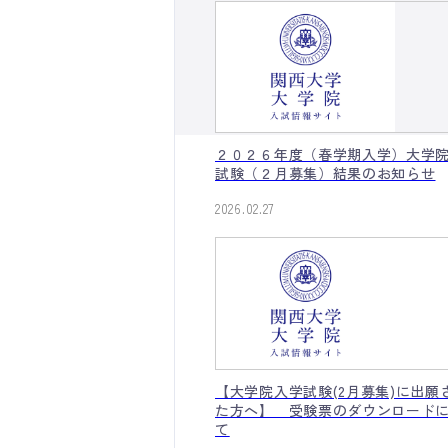
２０２６年度（春学期入学）大学
試験（２月募集）結果のお知らせ
2026.02.27
【大学院入学試験(2月募集)に出願
た方へ】 受験票のダウンロード
て