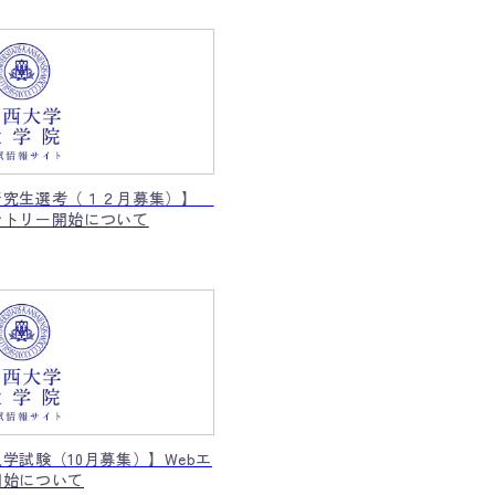
研究生選考（１２月募集）】
ントリー開始について
学試験（10月募集）】Webエ
開始について