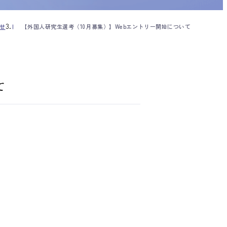
せ
【外国人研究生選考（10月募集）】Webエントリー開始について
て