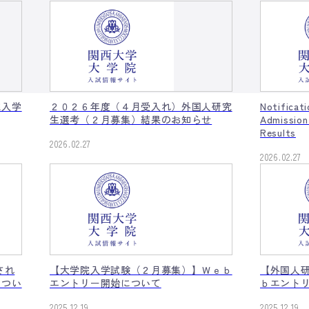
院入学
２０２６年度（４月受入れ）外国人研究
Notificat
生選考（２月募集）結果のお知らせ
Admission
Results
2026.02.27
2026.02.27
され
【大学院入学試験（２月募集）】Ｗｅｂ
【外国人
につい
エントリー開始について
ｂエント
2025.12.19
2025.12.19