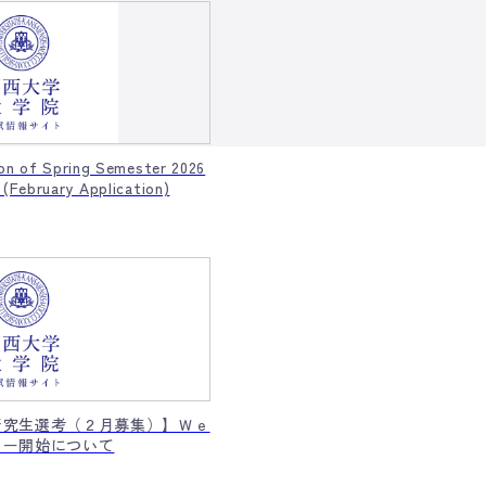
ion of Spring Semester 2026
 (February Application)
研究生選考（２月募集）】Ｗｅ
リー開始について