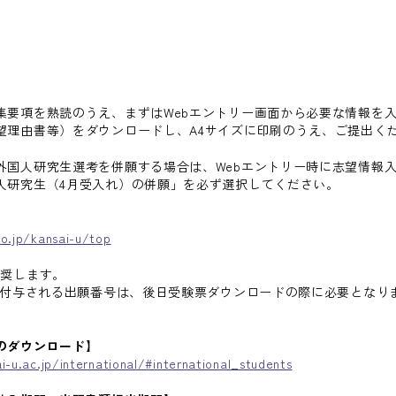
集要項を熟読のうえ、まずはWebエントリー画面から必要な情報を
望理由書等）をダウンロードし、A4サイズに印刷のうえ、ご提出く
外国人研究生選考を併願する場合は、Webエントリー時に志望情報
人研究生（4月受入れ）の併願」を必ず選択してください。
】
ro.jp/kansai-u/top
奨します。
に付与される出願番号は、後日受験票ダウンロードの際に必要となり
のダウンロード】
i-u.ac.jp/international/#international_students