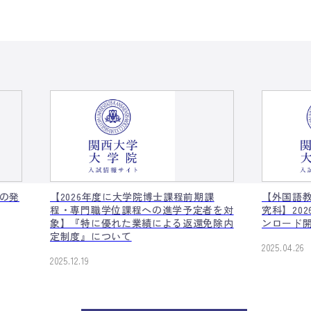
類の発
【2026年度に大学院博士課程前期課
【外国語
程・専門職学位課程への進学予定者を対
究科】20
象】『特に優れた業績による返還免除内
ンロード
定制度』について
2025.04.26
2025.12.19