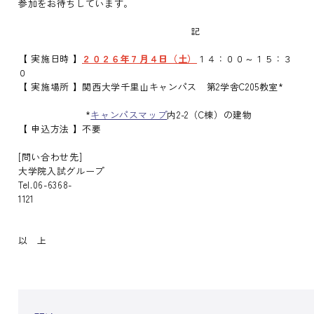
参加をお待ちしています。
記
【 実施日時 】
２０２６年７月４日（土）
１４：００～１５：３
０
【 実施場所 】関西大学千里山キャンパス 第2学舎C205教室*
*
キャンパスマップ
内2-2（C棟）の建物
【 申込方法 】不要
[問い合わせ先]
大学院入試グループ
Tel.06-6368-
1
以 上