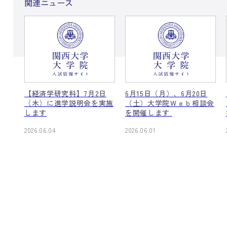
関連ニュース
】7
【経済学研究科】7月2日
6月15日（月）、6月20日
会を
（木）に進学説明会を実施
（土）大学院Ｗｅｂ相談会
制）
します
を開催します
2026.06.04
2026.06.01