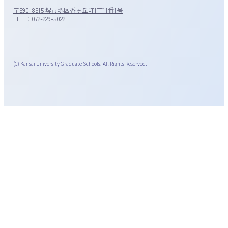
〒590-8515 堺市堺区香ヶ丘町1丁11番1号
TEL ：072-229-5022
(C) Kansai University Graduate Schools. All Rights Reserved.