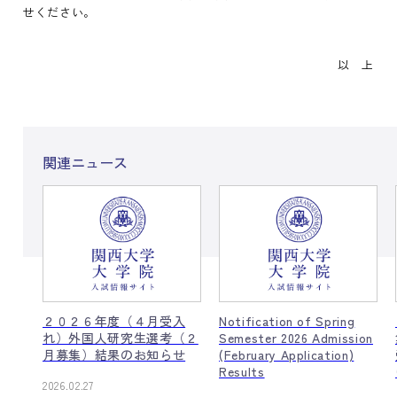
せください。
以 上
関連ニュース
入
Notification of Spring
【大学院入学試験(2月募
（２
Semester 2026 Admission
集)に出願された方へ】
せ
(February Application)
受験票のダウンロードにつ
Results
いて