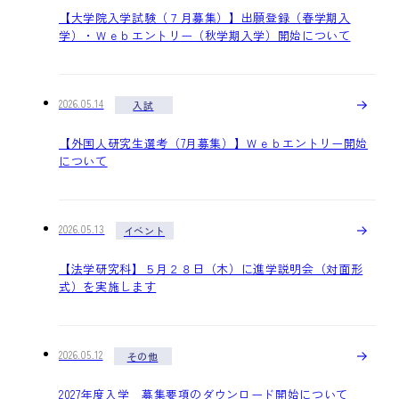
【大学院入学試験（７月募集）】出願登録（春学期入
学）・Ｗｅｂエントリー（秋学期入学）開始について
2026.05.14
入試
【外国人研究生選考（7月募集）】Ｗｅｂエントリー開始
について
2026.05.13
イベント
【法学研究科】５月２８日（木）に進学説明会（対面形
式）を実施します
2026.05.12
その他
2027年度入学 募集要項のダウンロード開始について